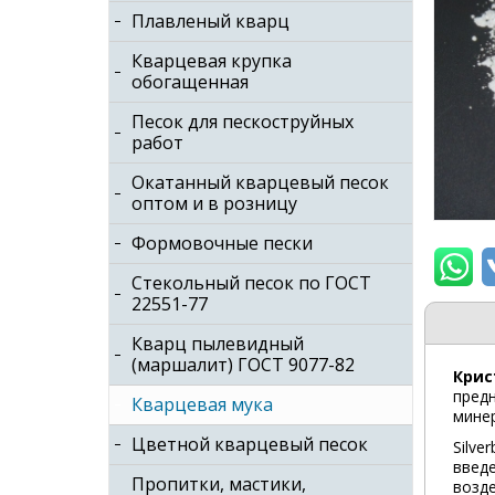
Плавленый кварц
Кварцевая крупка
обогащенная
Песок для пескоструйных
работ
Окатанный кварцевый песок
оптом и в розницу
Формовочные пески
Стекольный песок по ГОСТ
22551-77
Кварц пылевидный
(маршалит) ГОСТ 9077-82
Крис
пред
Кварцевая мука
мине
Цветной кварцевый песок
Silve
введ
Пропитки, мастики,
возде