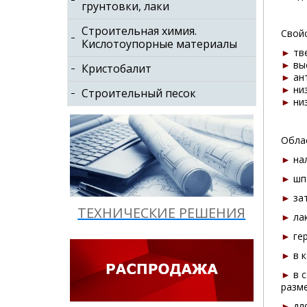
грунтовки, лаки
Строительная химия.
Свой
Кислотоупорные материалы
►
тве
►
выс
Кристобалит
►
ан
►
низ
Строительный песок
►
ни
Облас
►
на
►
шп
►
зат
ТЕХНИЧЕСКИЕ РЕШЕНИЯ
►
лак
►
гер
►
в к
►
в 
разм
►
дл