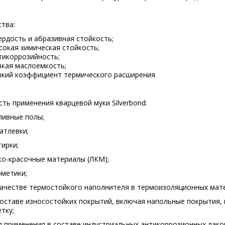
ства:
рдость и абразивная стойкость;
окая химическая стойкость;
тикоррозийность;
кая маслоемкость;
зкий коэффициент термического расширения
ть применения кварцевой муки Silverbond:
ливные полы;
атлевки;
ирки;
о-красочные материалы (ЛКМ);
метики;
ачестве термостойкого наполнителя в термоизоляционных мат
составе износостойких покрытий, включая напольные покрытия
етку
;
я применения в составе индустриальных антикоррозионных лако