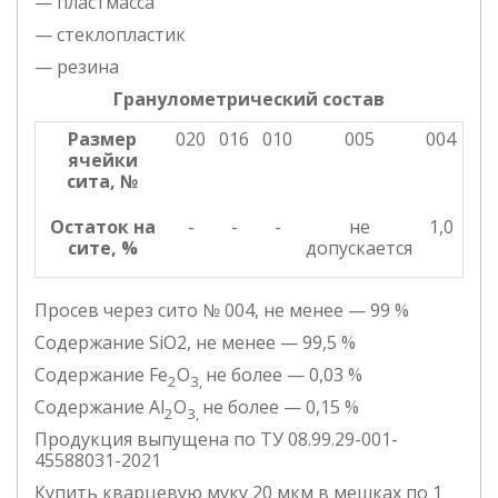
— пластмасса
— стеклопластик
— резина
Гранулометрический состав
Размер
020
016
010
005
004
ячейки
сита, №
Остаток на
-
-
-
не
1,0
сите, %
допускается
Просев через сито № 004, не менее — 99 %
Содержание SiO2, не менее — 99,5 %
Содержание Fe
O
не более — 0,03 %
2
3,
Содержание Al
O
не более — 0,15 %
2
3,
Продукция выпущена по ТУ 08.99.29-001-
45588031-2021
Купить кварцевую муку 20 мкм в мешках по 1