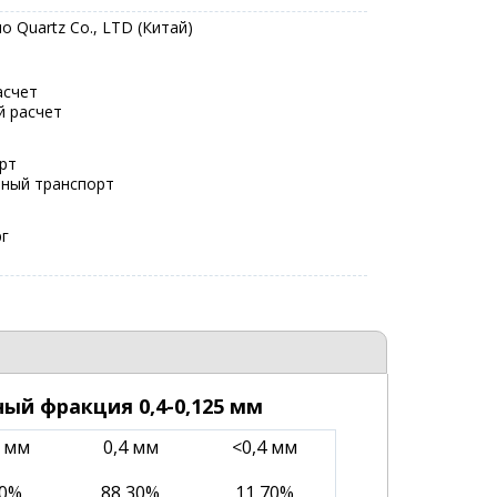
o Quartz Co., LTD (Китай)
асчет
й расчет
рт
ный транспорт
рг
ый фракция 0,4-0,125 мм
5 мм
0,4 мм
<0,4 мм
70%
88,30%
11,70%