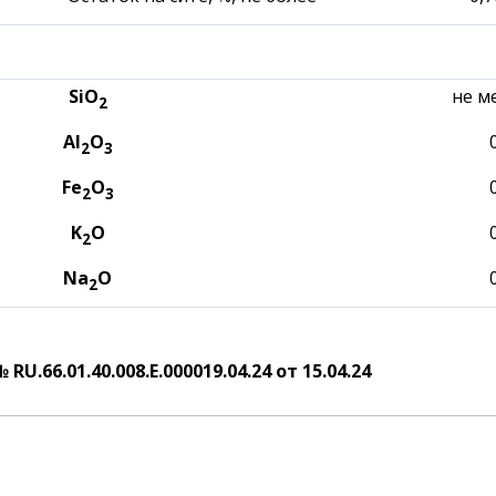
SiO
не м
2
Al
O
2
3
Fe
O
2
3
K
O
2
Na
O
2
 RU.66.01.40.008.E.000019.04.24 от 15.04.24