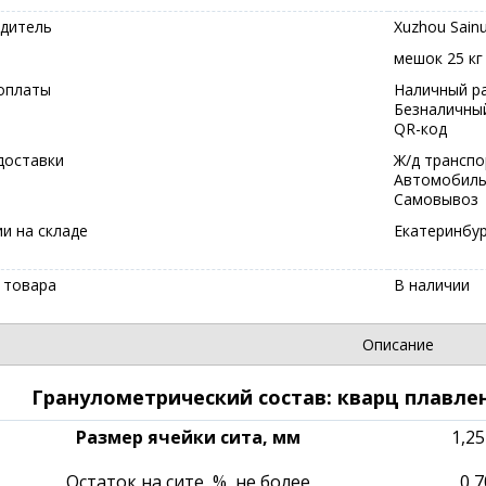
дитель
Xuzhou Sainu
мешок 25 кг
оплаты
Наличный р
Безналичны
QR-код
доставки
Ж/д транспо
Автомобиль
Самовывоз
ии на складе
Екатеринбу
 товара
В наличии
Описание
Гранулометрический состав: кварц плавлен
Размер ячейки сита, мм
1,2
Остаток на сите, %, не более
0,