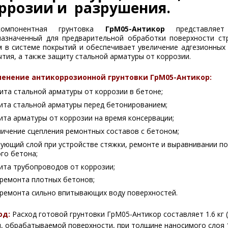
ррозии и разрушения.
компонентная грунтовка
ГрМ05-Антикор
представляет 
назначенный для предварительной обработки поверхности ст
м в системе покрытий и обеспечивает увеличение адгезионных
тия, а также защиту стальной арматуры от коррозии.
енение антикоррозионной грунтовки ГрМ05-Антикор:
ита стальной арматуры от коррозии в бетоне;
щита стальной арматуры перед бетонированием;
ита арматуры от коррозии на время консервации;
личение сцепления ремонтных составов с бетоном;
язующий слой при устройстве стяжки, ремонте и выравнивании п
го бетона;
щита трубопроводов от коррозии;
я ремонта плотных бетонов;
я ремонта сильно впитывающих воду поверхностей.
од:
Расход готовой грунтовки ГрМ05-Антикор составляет 1.6 кг (0
м, обрабатываемой поверхности, при толщине наносимого слоя 