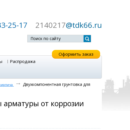
33-25-17
2140217
@tdk66.ru
Оформить заказ
ы
Распродажа
Двухкомпонентная грунтовка для
 кирпича
 арматуры от коррозии