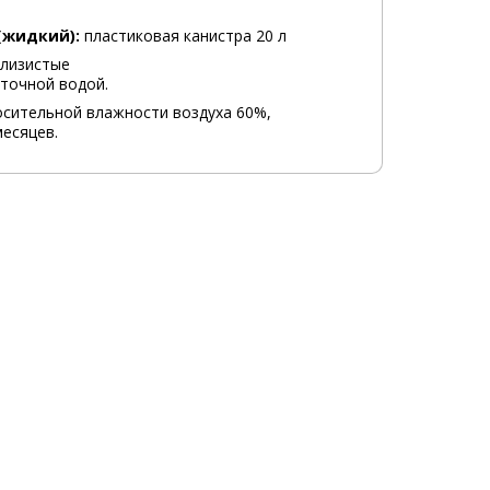
(жидкий):
пластиковая канистра 20 л
слизистые
оточной водой.
осительной влажности воздуха 60%,
месяцев.