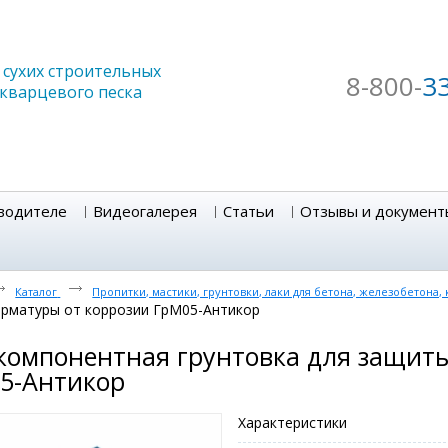
сухих строительных
8-800-
3
 кварцевого песка
водителе
Видеогалерея
Статьи
Отзывы и документ
Каталог
Пропитки, мастики, грунтовки, лаки для бетона, железобетона,
рматуры от коррозии ГрМ05-Антикор
компонентная грунтовка для защиты
5-Антикор
Характеристики