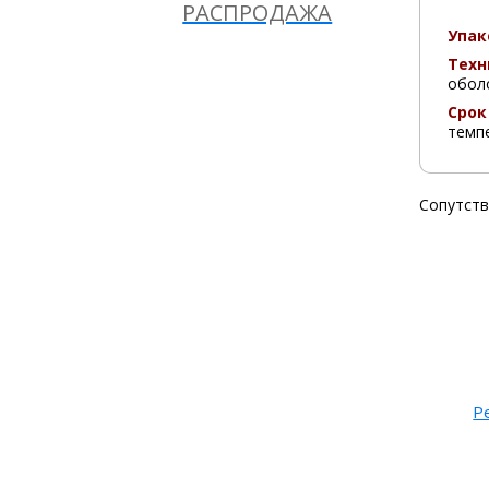
РАСПРОДАЖА
Упак
Техн
оболо
Срок
темпе
Сопутст
Р