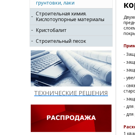
ко
грунтовки, лаки
Строительная химия.
Двух
Кислотоупорные материалы
пред
слое
Кристобалит
покры
Строительный песок
Прим
- Защ
- за
- защ
- уве
- св
старо
ТЕХНИЧЕСКИЕ РЕШЕНИЯ
- за
- дл
- дл
Расх
1 кв.