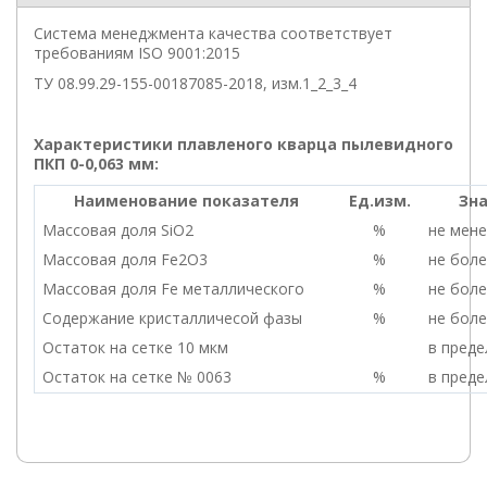
Система менеджмента качества соответствует
требованиям ISO 9001:2015
ТУ 08.99.29-155-00187085-2018, изм.1_2_3_4
Характеристики плавленого кварца пылевидного
ПКП 0-0,063 мм:
Наименование показателя
Ед.изм.
Зн
Массовая доля SiO2
%
не мене
Массовая доля Fe2O3
%
не боле
Массовая доля Fe металлического
%
не боле
Содержание кристалличесой фазы
%
не боле
Остаток на сетке 10 мкм
в преде
Остаток на сетке № 0063
%
в преде