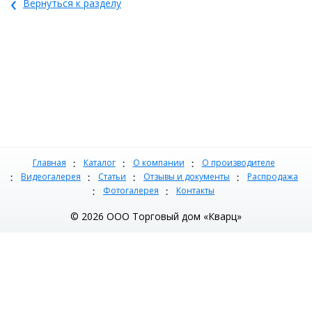
‹
Вернуться к разделу
Главная
Каталог
О компании
О производителе
Видеогалерея
Статьи
Отзывы и документы
Распродажа
Фотогалерея
Контакты
© 2026 ООО Торговый дом «Кварц»
Адрес: 620043, Россия, г. Екатеринбург, ул. Репина, 95, офис
408
Тел.: 8-800-333-25-17
E-mail:
2140217@tdk66.ru
Часы работы: Пн-Чт 8:00-17:00, Пт. 8:00 - 16:00, Сб-Вс