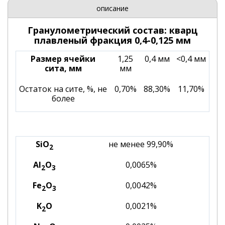
описание
Гранулометрический состав: кварц
плавленый фракция 0,4-0,125 мм
Размер ячейки
1,25
0,4 мм
<0,4 мм
сита, мм
мм
Остаток на сите, %, не
0,70%
88,30%
11,70%
более
SiO
не менее 99,90%
2
Al
O
0,0065%
2
3
Fe
O
0,0042%
2
3
K
O
0,0021%
2